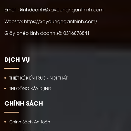
Email : kinhdoanh@xaydungnganthinh.com
Website:
https://xaydungnganthinh.com/
Giấy phép kinh doanh số:
0316878841
DỊCH VỤ
THIẾT KẾ KIẾN TRÚC - NỘI THẤT
THI CÔNG XÂY DỰNG
CHÍNH SÁCH
Chính Sách An Toàn