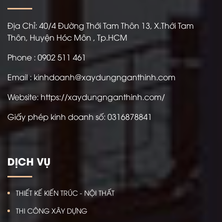
Địa Chỉ:
40/4 Đường Thới Tam Thôn 13, X.Thới Tam
Thôn, Huyện Hóc Môn , Tp.HCM
Phone : 0902 511 461
Email : kinhdoanh@xaydungnganthinh.com
Website:
https://xaydungnganthinh.com/
Giấy phép kinh doanh số:
0316878841
DỊCH VỤ
THIẾT KẾ KIẾN TRÚC - NỘI THẤT
THI CÔNG XÂY DỰNG