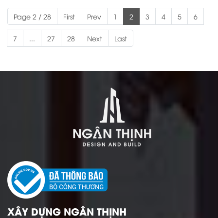
Page 2 / 28
First
Prev
1
2
3
4
5
6
7
...
27
28
Next
Last
XÂY DỰNG NGÂN THỊNH