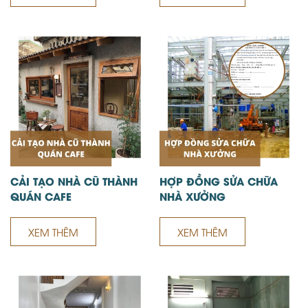
CẢI TẠO NHÀ CŨ THÀNH
HỢP ĐỒNG SỬA CHỮA
QUÁN CAFE
NHÀ XƯỞNG
XEM THÊM
XEM THÊM