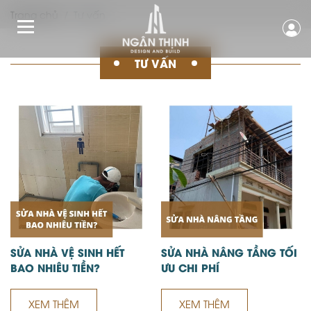
Trang chủ
Tư vấn
TƯ VẤN
SỬA NHÀ VỆ SINH HẾT
SỬA NHÀ NÂNG TẦNG TỐI
BAO NHIÊU TIỀN?
ƯU CHI PHÍ
XEM THÊM
XEM THÊM