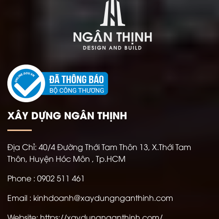
XÂY DỰNG NGÂN THỊNH
Địa Chỉ:
40/4 Đường Thới Tam Thôn 13, X.Thới Tam
Thôn, Huyện Hóc Môn , Tp.HCM
Phone : 0902 511 461
Email : kinhdoanh@xaydungnganthinh.com
Website:
https://xaydungnganthinh.com/