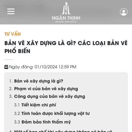
Trang chủ
Tư vấn
Bản vẽ xây dựng là gì? Các loại bản vẽ phổ biến
TƯ VẤN
BẢN VẼ XÂY DỰNG LÀ GÌ? CÁC LOẠI BẢN VẼ
PHỔ BIẾN
Ngày đăng: 01/10/2024 12:59 PM
Bản vẽ xây dựng là gì?
Phạm vi của bản vẽ xây dựng
Công dụng của bản vẽ xây dựng
Tiết kiệm chi phí
Tính toán được khối lượng vật tư
Đảm bảo tính thẩm mỹ
Một số hạn chế khi xây dựng không có bản vẽ