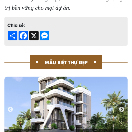
trị bền vững cho mọi dự án.
Chia sẻ:
Share
Facebook
X
Messenger
MẪU BIỆT THỰ ĐẸP