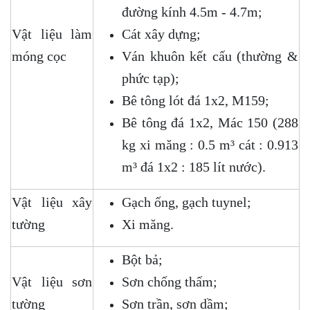
đường kính 4.5m - 4.7m;
Vật liệu làm
Cát xây dựng;
móng cọc
Ván khuôn kết cấu (thường &
phức tạp);
Bê tông lót đá 1x2, M159;
Bê tông đá 1x2, Mác 150 (288
kg xi măng : 0.5 m³ cát : 0.913
m³ đá 1x2 : 185 lít nước).
Vật liệu xây
Gạch ống, gạch tuynel;
tường
Xi măng.
Bột bả;
Vật liệu sơn
Sơn chống thấm;
tường
Sơn trần, sơn dầm;