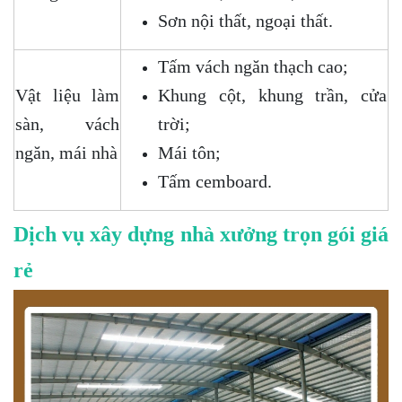
Sơn nội thất, ngoại thất.
Tấm vách ngăn thạch cao;
Vật liệu làm
Khung cột, khung trần, cửa
sàn, vách
trời;
ngăn, mái nhà
Mái tôn;
Tấm cemboard.
Dịch vụ xây dựng nhà xưởng trọn gói giá
rẻ