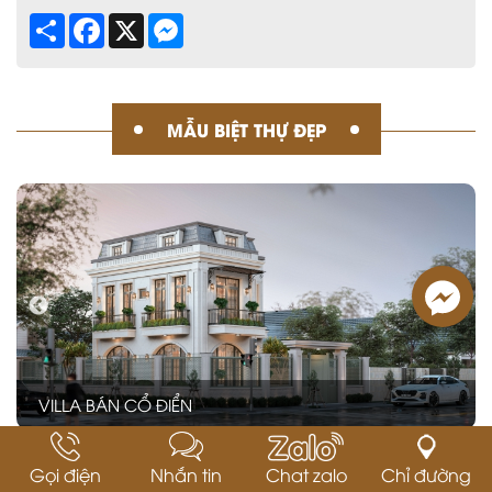
Share
Facebook
X
Messenger
MẪU BIỆT THỰ ĐẸP
ZENNA VILLA
Gọi điện
Nhắn tin
Chat zalo
Chỉ đường